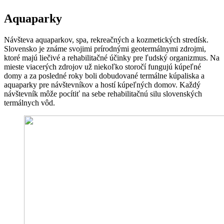
Aquaparky
Návšteva aquaparkov, spa, rekreačných a kozmetických stredísk.
Slovensko je známe svojimi prírodnými geotermálnymi zdrojmi,
ktoré majú liečivé a rehabilitačné účinky pre ľudský organizmus. Na
mieste viacerých zdrojov už niekoľko storočí fungujú kúpeľné
domy a za posledné roky boli dobudované termálne kúpaliska a
aquaparky pre návštevníkov a hostí kúpeľných domov. Každý
návštevník môže pocítiť na sebe rehabilitačnú silu slovenských
termálnych vôd.