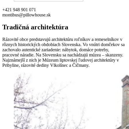
+421 948 901 071
montibus@pillowhouse.sk
Tradičná architektúra
Rázovité obce predstavujú architektúru roľníkov a remeselníkov v
rôznych historických obdobiach Slovenska. Vo vnútri domčekov sa
zachovalo autentické zariadenie: nábytok, domáce potreby,
pracovné náradie. Na Slovensku sa nachádzajú múzea – skanzeny.
Najznámejší z nich je Múzeum liptovskej ľudovej architektúry v
Pribyline, rázovité dediny Vlkolínec a Čičmany.