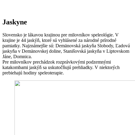
Jaskyne
Slovensko je lákavou krajinou pre milovníkov speleológie. V
krajine je 44 jaskýň, ktoré sú vyhlásené za národné prírodné
pamiatky. Najznámejšie sú: Demänovská jaskyňa Slobody, Ľadová
jaskyňa v Demänovskej doline, Stanišovská jaskyňa v Liptovskom
Jáne, Domnica.
Pre milovníkov prechádzok rozprávkovými podzemnými
katakombami jaskýň sa uskutočňujú prehliadky. V niektorých
prebiehajú hodiny speleoterapie.