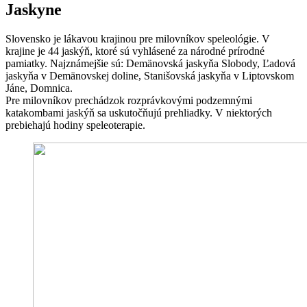
Jaskyne
Slovensko je lákavou krajinou pre milovníkov speleológie. V
krajine je 44 jaskýň, ktoré sú vyhlásené za národné prírodné
pamiatky. Najznámejšie sú: Demänovská jaskyňa Slobody, Ľadová
jaskyňa v Demänovskej doline, Stanišovská jaskyňa v Liptovskom
Jáne, Domnica.
Pre milovníkov prechádzok rozprávkovými podzemnými
katakombami jaskýň sa uskutočňujú prehliadky. V niektorých
prebiehajú hodiny speleoterapie.