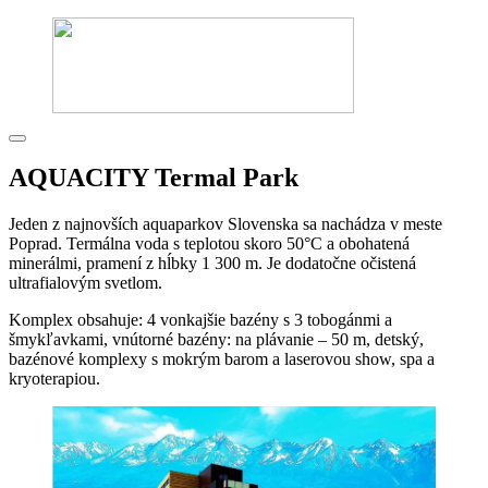
AQUACITY Termal Park
Jeden z najnovších aquaparkov Slovenska sa nachádza v meste
Poprad. Termálna voda s teplotou skoro 50°C a obohatená
minerálmi, pramení z hĺbky 1 300 m. Je dodatočne očistená
ultrafialovým svetlom.
Komplex obsahuje: 4 vonkajšie bazény s 3 tobogánmi a
šmykľavkami, vnútorné bazény: na plávanie – 50 m, detský,
bazénové komplexy s mokrým barom a laserovou show, spa a
kryoterapiou.