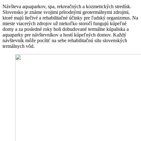
Návšteva aquaparkov, spa, rekreačných a kozmetických stredísk.
Slovensko je známe svojimi prírodnými geotermálnymi zdrojmi,
ktoré majú liečivé a rehabilitačné účinky pre ľudský organizmus. Na
mieste viacerých zdrojov už niekoľko storočí fungujú kúpeľné
domy a za posledné roky boli dobudované termálne kúpaliska a
aquaparky pre návštevníkov a hostí kúpeľných domov. Každý
návštevník môže pocítiť na sebe rehabilitačnú silu slovenských
termálnych vôd.