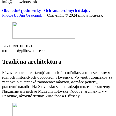
info@pillowhouse.sk
Obchodné podmienky
Ochrana osobných údajov
Photos by Ján Grajciarik
| Copyright © 2024 pillowhouse.sk
+421 948 901 071
montibus@pillowhouse.sk
Tradičná architektúra
Rázovité obce predstavujú architektúru roľníkov a remeselníkov v
rôznych historických obdobiach Slovenska. Vo vnútri domčekov sa
zachovalo autentické zariadenie: nábytok, domáce potreby,
pracovné náradie. Na Slovensku sa nachádzajú múzea – skanzeny.
Najznámejší z nich je Múzeum liptovskej ľudovej architektúry v
Pribyline, rázovité dediny Vlkolínec a Čičmany.